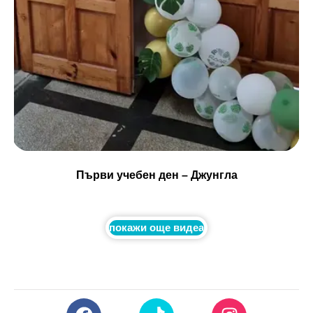
Първи учебен ден – Джунгла
покажи още видеа