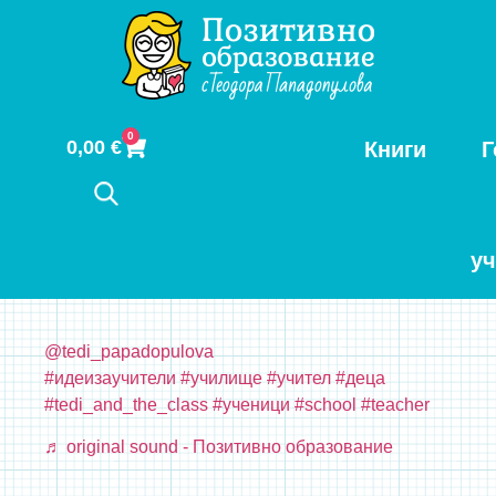
0
0,00
€
Книги
Г
у
@tedi_papadopulova
#идеизаучители
#училище
#учител
#деца
#tedi_and_the_class
#ученици
#school
#teacher
♬ original sound - Позитивно образование