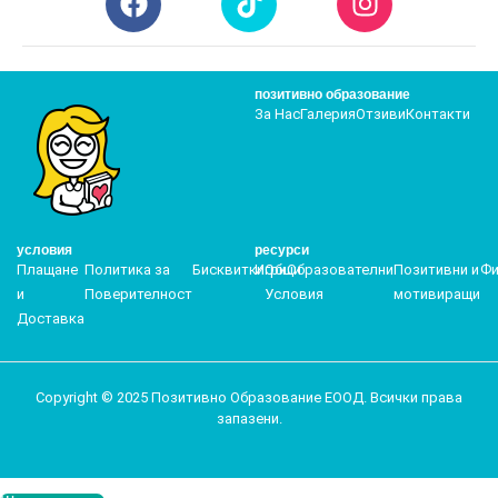
позитивно образование
За Нас
Галерия
Отзиви
Контакти
условия
ресурси
Плащане
Политика за
Бисквитки
Игри
Общи
Образователни
Позитивни и
Фи
и
Поверителност
Условия
мотивиращи
Доставка
Copyright © 2025 Позитивно Образование ЕООД. Всички права
запазени.