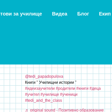
отови за училище
Видеа
Блог
Екип
@tedi_papadopulova
Книги " Училищни истории "
#идеизаучители
#родители
#книги
#деца
#учител
#училище
#ученици
#tedi_and_the_class
♬ original sound - Позитивно образование