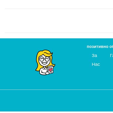
позитивно о
За
Г
Нас