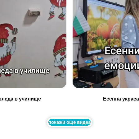
оледа в училище
Есенна украса
покажи още видеа