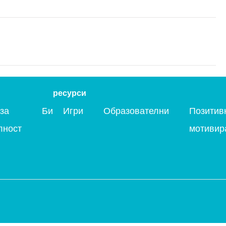
ресурси
за
Бисквитки
Игри
Образователни
Общи
Позитив
лност
Условия
мотивир