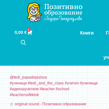
0
0,00
€
Книги
Г
у
@tedi_papadopulova
#ученици
#tedi_and_the_class
#учител
#училище
#идеизаучители
#teacher
#school
#teachersoftiktok
♬ original sound - Позитивно образование