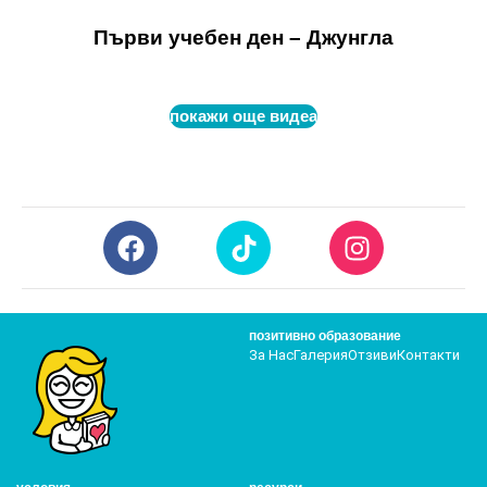
Първи учебен ден – Джунгла
покажи още видеа
позитивно образование
За Нас
Галерия
Отзиви
Контакти