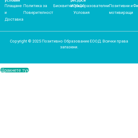
условия
ресурси
Плащане
Политика за
Бисквитки
Игри
Общи
Образователни
Позитивни и
Фи
и
Поверителност
Условия
мотивиращи
Доставка
Copyright © 2025 Позитивно Образование ЕООД. Всички права
запазени.
Щракнете тук