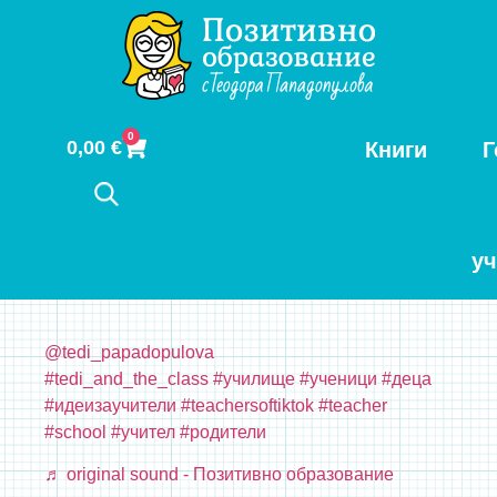
0
0,00
€
Книги
Г
у
@tedi_papadopulova
#tedi_and_the_class
#училище
#ученици
#деца
#идеизаучители
#teachersoftiktok
#teacher
#school
#учител
#родители
♬ original sound - Позитивно образование