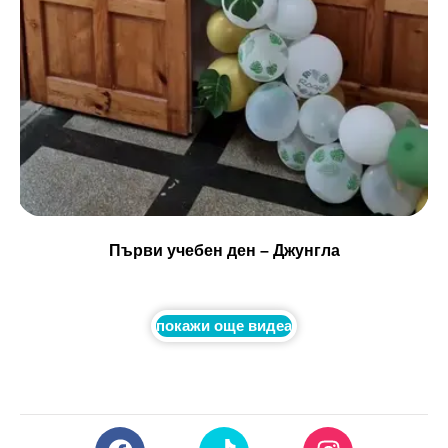
Първи учебен ден – Джунгла
покажи още видеа