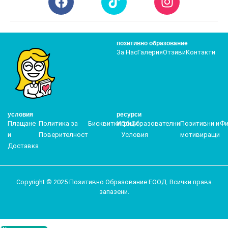
позитивно образование
За Нас
Галерия
Отзиви
Контакти
условия
ресурси
Плащане
Политика за
Бисквитки
Игри
Общи
Образователни
Позитивни и
Фи
и
Поверителност
Условия
мотивиращи
Доставка
Copyright © 2025 Позитивно Образование ЕООД. Всички права
запазени.